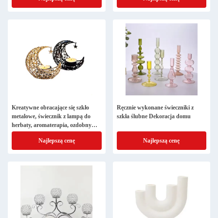
Kolacja Dekoracja domowa Metal
Kreatywne obracające się szkło
Ręcznie wykonane świeczniki z
metalowe, świecznik z lampą do
szkła ślubne Dekoracja domu
herbaty, aromaterapia, ozdobny
świecznik
Najlepszą cenę
Najlepszą cenę