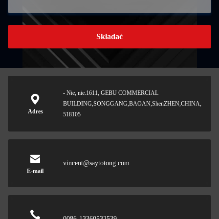
Składać
- Nie, nie.1611, GEBU COMMERCIAL
BUILDING,SONGGANG,BAOAN,ShenZHEN,CHINA,
Adres
518105
vincent@saytotong.com
E-mail
0086-13360532539