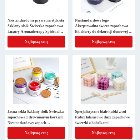
Niestandardowa prywatna etykieta
Niestandardowe logo
Szklany słoik Świeczka zapachowa
Akceptowalna świeca zapachowa
Luxury Aromatherapy Spiritual
BlueBerry do dekoracji domowej i
Healing Matte Black Soja Wax
aromaterapii
Najlepszą cenę
Najlepszą cenę
Jasna szkła Szklany słoik Świeczka
Specjalistyczne białe kubki z soi
zapachowa z drewnianym korkiem
Rubix luksusowe duże zapachowe
Niestandardowy zapach
świeczki z bąbelkami
Luksusowy domowy zapach
Najlepszą cenę
Najlepszą cenę
Aromaterapia