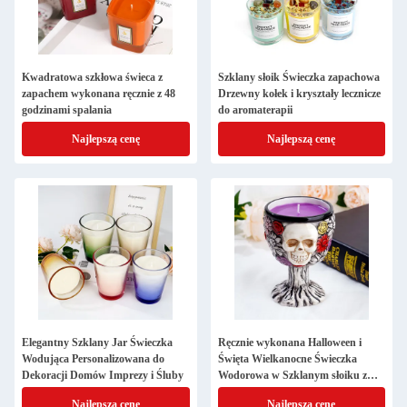
Kwadratowa szkłowa świeca z
Szklany słoik Świeczka zapachowa
zapachem wykonana ręcznie z 48
Drzewny kołek i kryształy lecznicze
godzinami spalania
do aromaterapii
Najlepszą cenę
Najlepszą cenę
Elegantny Szklany Jar Świeczka
Ręcznie wykonana Halloween i
Wodująca Personalizowana do
Święta Wielkanocne Świeczka
Dekoracji Domów Imprezy i Śluby
Wodorowa w Szklanym słoiku z
Niestandardowym Zapachem
Najlepszą cenę
Najlepszą cenę