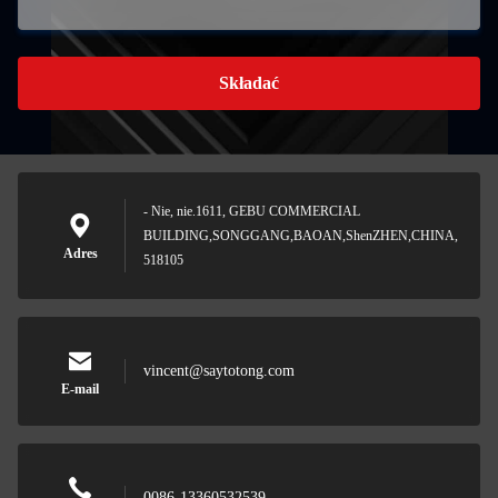
Składać
- Nie, nie.1611, GEBU COMMERCIAL
BUILDING,SONGGANG,BAOAN,ShenZHEN,CHINA,
Adres
518105
vincent@saytotong.com
E-mail
0086-13360532539