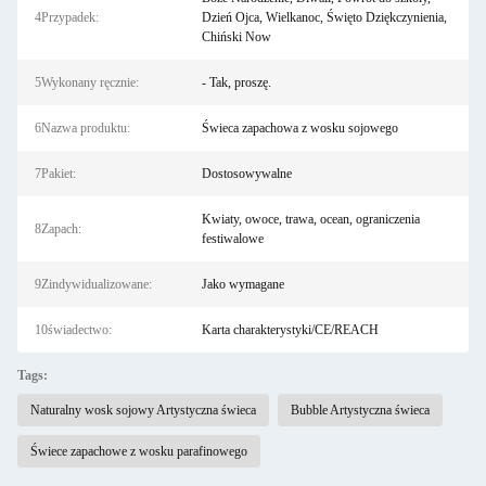
4Przypadek:
Dzień Ojca, Wielkanoc, Święto Dziękczynienia,
Chiński Now
5Wykonany ręcznie:
- Tak, proszę.
6Nazwa produktu:
Świeca zapachowa z wosku sojowego
7Pakiet:
Dostosowywalne
Kwiaty, owoce, trawa, ocean, ograniczenia
8Zapach:
festiwalowe
9Zindywidualizowane:
Jako wymagane
10świadectwo:
Karta charakterystyki/CE/REACH
Tags:
Naturalny wosk sojowy Artystyczna świeca
Bubble Artystyczna świeca
Świece zapachowe z wosku parafinowego