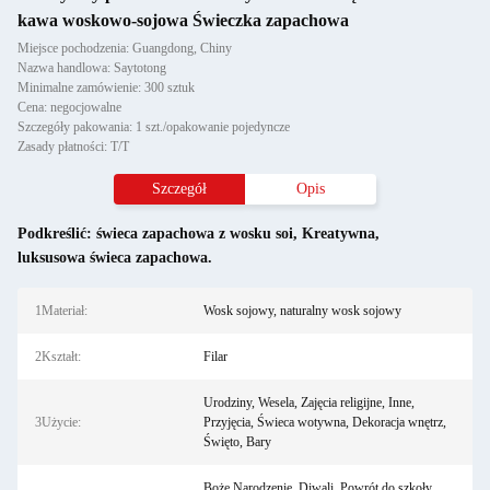
kawa woskowo-sojowa Świeczka zapachowa
Miejsce pochodzenia: Guangdong, Chiny
Nazwa handlowa: Saytotong
Minimalne zamówienie: 300 sztuk
Cena: negocjowalne
Szczegóły pakowania: 1 szt./opakowanie pojedyncze
Zasady płatności: T/T
Szczegół
Opis
Podkreślić:
świeca zapachowa z wosku soi
,
Kreatywna
,
luksusowa świeca zapachowa.
1Materiał:
Wosk sojowy, naturalny wosk sojowy
2Kształt:
Filar
Urodziny, Wesela, Zajęcia religijne, Inne,
3Użycie:
Przyjęcia, Świeca wotywna, Dekoracja wnętrz,
Święto, Bary
Boże Narodzenie, Diwali, Powrót do szkoły,