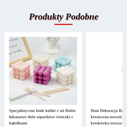
Produkty Podobne
 Rubix
Dom Dekoracja Rzemiosło świeca
Kreatywny 
zki z
kreatywna nowość prezent świąteczny
Latte Ręcz
kreskówka urocza gofry
sojowa Świ