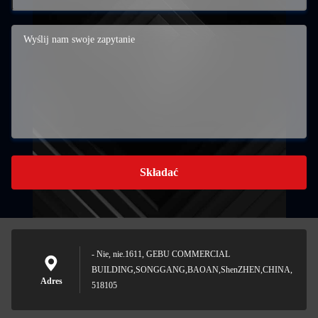
Składać
- Nie, nie.1611, GEBU COMMERCIAL
BUILDING,SONGGANG,BAOAN,ShenZHEN,CHINA,
Adres
518105