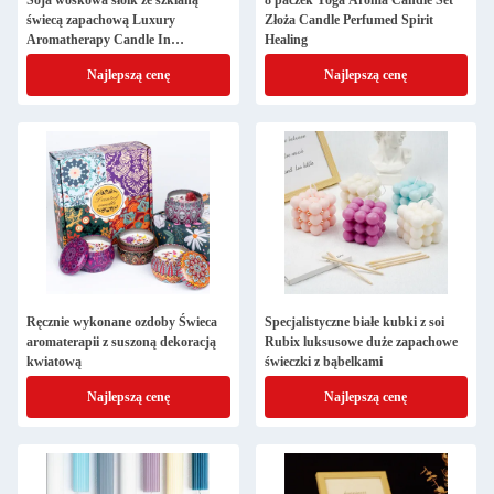
Soja woskowa słoik ze szklaną
8 paczek Yoga Aroma Candle Set
świecą zapachową Luxury
Złoża Candle Perfumed Spirit
Aromatherapy Candle In
Healing
Transparent Glass Jar
Najlepszą cenę
Najlepszą cenę
Ręcznie wykonane ozdoby Świeca
Specjalistyczne białe kubki z soi
aromaterapii z suszoną dekoracją
Rubix luksusowe duże zapachowe
kwiatową
świeczki z bąbelkami
Najlepszą cenę
Najlepszą cenę