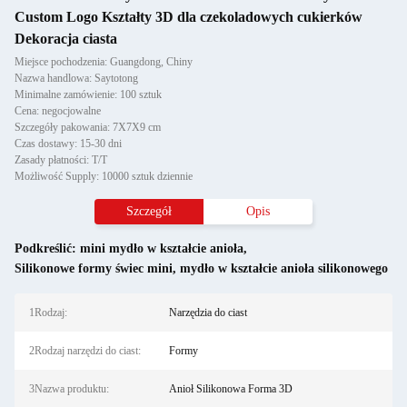
Custom Logo Kształty 3D dla czekoladowych cukierków
Dekoracja ciasta
Miejsce pochodzenia: Guangdong, Chiny
Nazwa handlowa: Saytotong
Minimalne zamówienie: 100 sztuk
Cena: negocjowalne
Szczegóły pakowania: 7X7X9 cm
Czas dostawy: 15-30 dni
Zasady płatności: T/T
Możliwość Supply: 10000 sztuk dziennie
Szczegół
Opis
Podkreślić:
mini mydło w kształcie anioła
,
Silikonowe formy świec mini
,
mydło w kształcie anioła silikonowego
1Rodzaj:
Narzędzia do ciast
2Rodzaj narzędzi do ciast:
Formy
3Nazwa produktu:
Anioł Silikonowa Forma 3D