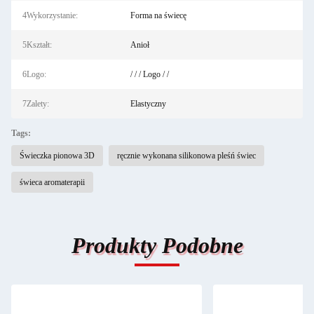
4Wykorzystanie:
Forma na świecę
5Kształt:
Anioł
6Logo:
/ / / Logo / /
7Zalety:
Elastyczny
Tags:
Świeczka pionowa 3D
ręcznie wykonana silikonowa pleśń świec
świeca aromaterapii
Produkty Podobne