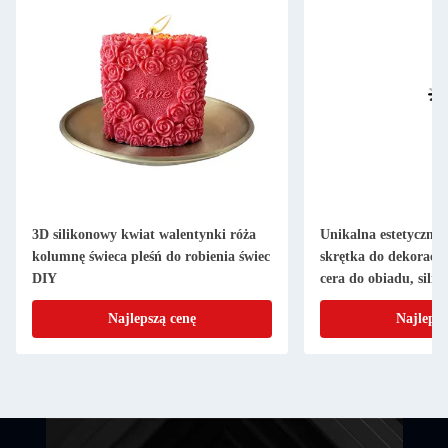
ilikonowy kwiat walentynki róża
Unikalna estetyczna skrętka z 
nę świeca pleśń do robienia świec
skrętka do dekoracji domu, spi
cera do obiadu, silikonowa kszt
świecy
Najlepszą cenę
Najlepszą cenę