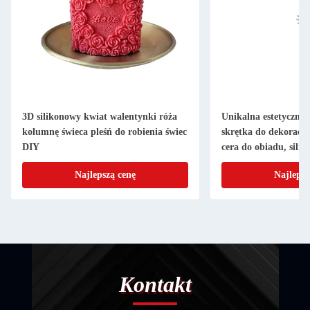
3D silikonowy kwiat walentynki róża
Unikalna estetyczna 
kolumnę świeca pleśń do robienia świec
skrętka do dekoracji
DIY
cera do obiadu, silik
świecy
Najlepszą cenę
Najlepsz
Kontakt