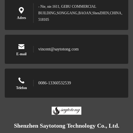
- Nie, nie.1611, GEBU COMMERCIAL
BUILDING,SONGGANG,BAOAN,ShenZHEN,CHINA,
Adres
518105
vincent@saytotong.com
E-mail
0086-13360532539
Telefon
Shenzhen Saytotong Technology Co., Ltd.