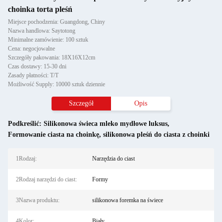
choinka torta pleśń
Miejsce pochodzenia: Guangdong, Chiny
Nazwa handlowa: Saytotong
Minimalne zamówienie: 100 sztuk
Cena: negocjowalne
Szczegóły pakowania: 18X16X12cm
Czas dostawy: 15-30 dni
Zasady płatności: T/T
Możliwość Supply: 10000 sztuk dziennie
Szczegół
Opis
Podkreślić:
Silikonowa świeca mleko mydłowe luksus
,
Formowanie ciasta na choinkę
,
silikonowa pleśń do ciasta z choinki
1Rodzaj:
Narzędzia do ciast
2Rodzaj narzędzi do ciast:
Formy
3Nazwa produktu:
silikonowa foremka na świece
4Kolor:
Biały