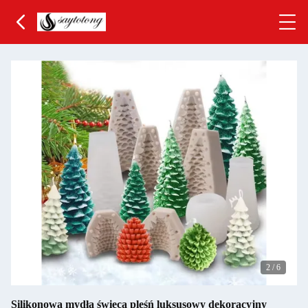
2
/
6
Silikonowa mydła świeca pleśń luksusowy dekoracyjny