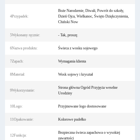
Boże Narodzenie, Diwali, Powrót do szkoły,
4Przypadek:
Dzień Ojca, Wielkanoc, Święto Dziękczynienia,
Chiński Now
5Wykonany ręcznie:
- Tak, proszę.
6Nazwa produktu:
Świeca z wosku sojowego
7Zapach:
Wymagania klienta
8Materiał:
Wosk sojowy i kryształ
Strona główna Ogród Przyjęcia weselne
9Wykorzystanie:
Urodziny
10Logo:
Przyjmowane logo dostosowane
11Opakowanie:
Kolorowe pudełko
Bezpieczna świeca zapachowa o wysokiej
12Funkcja:
zawartości