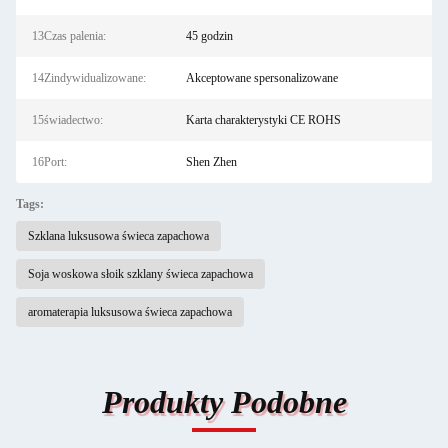
13Czas palenia:
45 godzin
14Zindywidualizowane:
Akceptowane spersonalizowane
15świadectwo:
Karta charakterystyki CE ROHS
16Port:
Shen Zhen
Tags:
Szklana luksusowa świeca zapachowa
Soja woskowa słoik szklany świeca zapachowa
aromaterapia luksusowa świeca zapachowa
Produkty Podobne