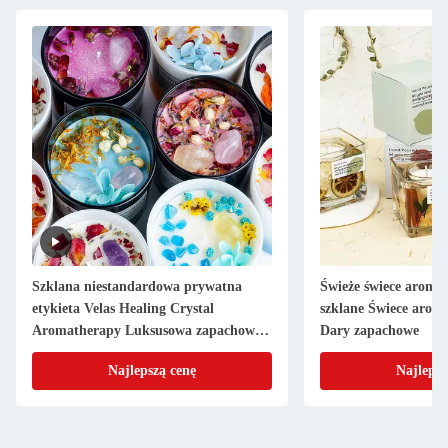
Szklana niestandardowa prywatna
Świeże świece aromat
etykieta Velas Healing Crystal
szklane Świece aro
Aromatherapy Luksusowa zapachowa
Dary zapachowe
świeca z kwiatami
Najlepszą cenę
Najlepsz