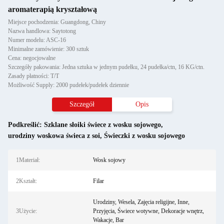
aromaterapią kryształową
Miejsce pochodzenia: Guangdong, Chiny
Nazwa handlowa: Saytotong
Numer modelu: ASC-16
Minimalne zamówienie: 300 sztuk
Cena: negocjowalne
Szczegóły pakowania: Jedna sztuka w jednym pudełku, 24 pudełka/ctn, 16 KG/ctn.
Zasady płatności: T/T
Możliwość Supply: 2000 pudełek/pudełek dziennie
Szczegół
Opis
Podkreślić:
Szklane słoiki świece z wosku sojowego
,
urodziny woskowa świeca z soi
,
Świeczki z wosku sojowego
1Materiał:
Wosk sojowy
2Kształt:
Filar
Urodziny, Wesela, Zajęcia religijne, Inne,
3Użycie:
Przyjęcia, Świece wotywne, Dekoracje wnętrz,
Wakacje, Bar