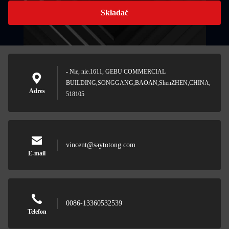
Składać
- Nie, nie.1611, GEBU COMMERCIAL
BUILDING,SONGGANG,BAOAN,ShenZHEN,CHINA,
Adres
518105
vincent@saytotong.com
E-mail
0086-13360532539
Telefon