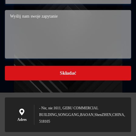
Składać
- Nie, nie.1611, GEBU COMMERCIAL
BUILDING,SONGGANG,BAOAN,ShenZHEN,CHINA,
Adres
518105