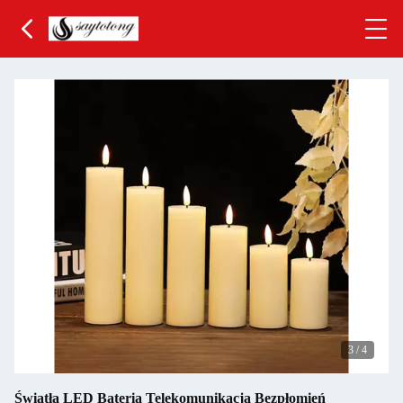
3
/
4
Światła LED Bateria Telekomunikacja Bezpłomień