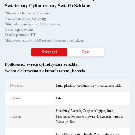
Świąteczny Cylindryczny Światła Szklane
Miejsce pochodzenia: Shenzhen
Nazwa handlowa: Saytotong
Minimalne zamówienie: 100 zestawów
Cena: negocjowalne
Zasady płatności: T/T
Możliwość Supply: 3000 zestawów/zestawy na tydzień
Szczegół
Opis
Podkreślić:
świeca cylindryczna ze szkła
,
świeca elektryczna z akumulatorem
,
bateria
1Materiał:
Inne, plastikowa obudowa + mechanizm LED
2Kształt:
Filar
Urodziny, Wesela, Zajęcia religijne, Inne,
3Użycie:
Przyjęcia, Świece wotywne, Dekoracje wnętrz,
Wakacje, Bar
Boże Narodzenie, Diwali, Powrót do szkoły,