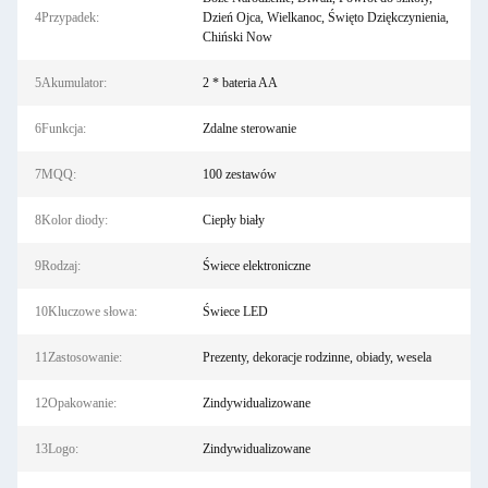
4Przypadek:
Dzień Ojca, Wielkanoc, Święto Dziękczynienia,
Chiński Now
5Akumulator:
2 * bateria AA
6Funkcja:
Zdalne sterowanie
7MQQ:
100 zestawów
8Kolor diody:
Ciepły biały
9Rodzaj:
Świece elektroniczne
10Kluczowe słowa:
Świece LED
11Zastosowanie:
Prezenty, dekoracje rodzinne, obiady, wesela
12Opakowanie:
Zindywidualizowane
13Logo:
Zindywidualizowane