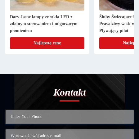
Dary Jasne lampy ze szkła LED z
Śluby Świecające św
zdalnym sterowaniem i migoczącym
Prawdziwy wosk wo
płomieniem
Pływający pilot
Najlepszą cenę
Najlepsz
Kontakt