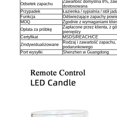
Zawartość domyślna 8%, zaw
Odsetek zapachu
dostosowana
Przypadek
Łazienka / sypialnia / stół jad
Funkcja
Odświeżające zapachy powie
MOQ
Zgodnie z wymaganiami klie
Zapłacone przez klienta, z g
Opłata za próbkę
pieniędzy
Certyfikat
MSDS/REACH/CE
Rodzaj i zawartość zapachu,
Zindywidualizowane
podarunkowego
Port wysyłki
Shenzhen w Guangdong