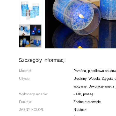
Szczegóły informacji
Materiał:
Parafina, plastikowa obud
Użycie:
Urodziny, Wesela, Zajęcia re
wotywne, Dekoracje wnętrz,
Wykonany ręcznie:
- Tak, proszę.
Funkcja:
Zdalne sterowanie
JASNY KOLOR:
Niebieski