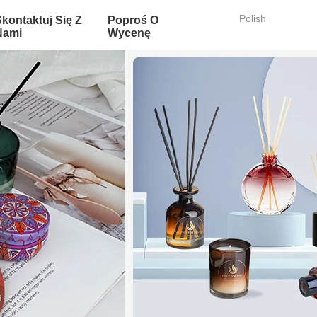
Polish
Skontaktuj Się Z
Poproś O
Nami
Wycenę