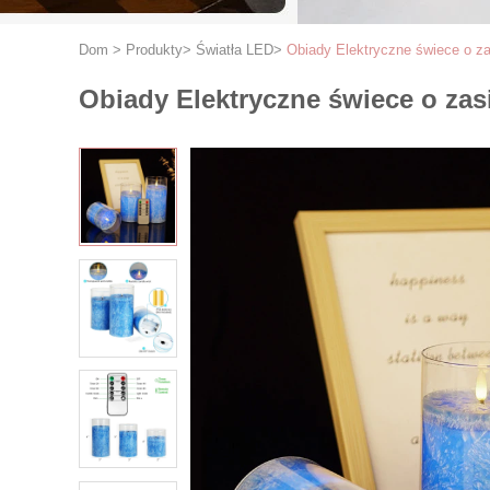
Dom
>
Produkty
>
Światła LED
>
Obiady Elektryczne świece o z
Obiady Elektryczne świece o za