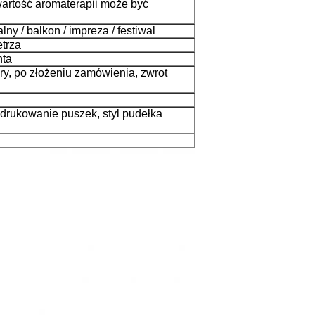
artość aromaterapii może być
alny / balkon / impreza / festiwal
trza
nta
óry, po złożeniu zamówienia, zwrot
 drukowanie puszek, styl pudełka