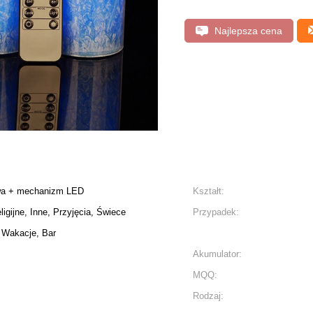
Najlepsza cena
owa + mechanizm LED
Kształt:
ligijne, Inne, Przyjęcia, Świece
Przypadek:
 Wakacje, Bar
Akumulator:
MQQ:
Rodzaj: