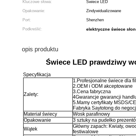
Kluczowe słowa:
Świece LED
Opakowanie:
Zindywidualizowane
Port:
Shenzhen
Podkreślić:
elektryczne świece sło
opis produktu
Świece LED prawdziwy wos
Specyfikacja
1.Profesjonalne świece dla f
2.OEM i ODM akceptowane
3.Cena fabryczna
Zalety:
4Gwarancje gwarancji handl
5.Mamy certyfikaty MSDS/CE
Fabryka Saytotong do negocj
Materiał świecy
Wosk parafinowy
Opakowanie
3 sztuky na pudełko prezent
Główny zapach: Kwiaty, owoc
Wątek
festiwalowe