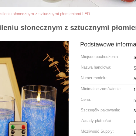
asileniu słonecznym z sztucznymi płomieniami LED
sileniu słonecznym z sztucznymi płomi
Podstawowe informa
Miejsce pochodzenia:
S
Nazwa handlowa:
S
Numer modelu:
A
Minimalne zamówienie:
1
Cena:
n
Szczegóły pakowania:
3
Zasady płatności:
T
Możliwość Supply:
1