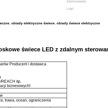
Zastosowanie:
Logo:
neczne
obiady elektryczne świece
obiady świece elektryczne
,
,
kowe świece LED z zdalnym sterowanie
ilarów Producent i dostawca
u
/REACH itp.
acji biznesowych!
ów
e, trawa, ocean, ograniczenia