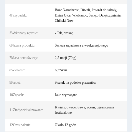
Boże Narodzenie, Diwali, Powrót do szkoły,
4Przypadek:
Dzień Ojca, Wielkanoc, Święto Dziękczynienia,
Chiński Now
5Wykonany ręcznie:
- Tak, proszę.
6Nazwa produktu:
Świeca zapachowa z wosku sojowego
7Masa netto świecy:
2,5 uncji (70 g)
8Wielkość:
6,5*4cm
9Pakiet:
9 sztuk na pudełko prezentów
10Zapach:
Jako wymagane
Kwiaty, owoce, trawa, ocean, ograniczenia
11Zindywidualizowane:
festiwalowe
12Czas palenia:
Około 12 godz