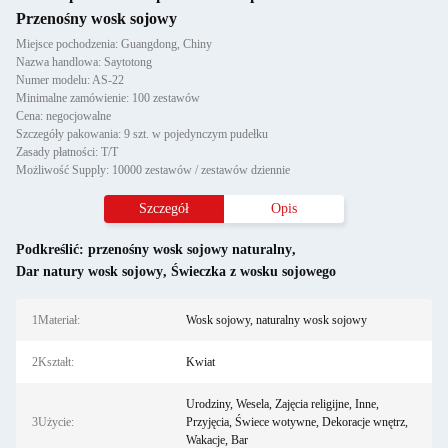
Przenośny wosk sojowy
Miejsce pochodzenia: Guangdong, Chiny
Nazwa handlowa: Saytotong
Numer modelu: AS-22
Minimalne zamówienie: 100 zestawów
Cena: negocjowalne
Szczegóły pakowania: 9 szt. w pojedynczym pudełku
Zasady płatności: T/T
Możliwość Supply: 10000 zestawów / zestawów dziennie
Szczegół
Opis
Podkreślić:
przenośny wosk sojowy naturalny
,
Dar natury wosk sojowy
,
Świeczka z wosku sojowego
1Materiał:
Wosk sojowy, naturalny wosk sojowy
2Kształt:
Kwiat
Urodziny, Wesela, Zajęcia religijne, Inne,
3Użycie:
Przyjęcia, Świece wotywne, Dekoracje wnętrz,
Wakacje, Bar