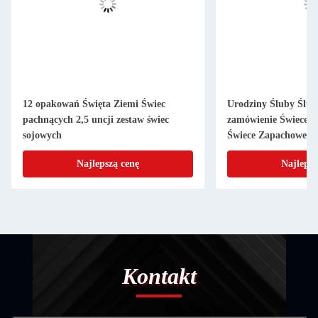
12 opakowań Święta Ziemi Świec
Urodziny Śluby Ślub
pachnących 2,5 uncji zestaw świec
zamówienie Świece 
sojowych
Świece Zapachowe Z
lawendy Luksusowy
Najlepszą cenę
Najlepsz
Kontakt